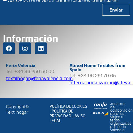
Enviar
Información
Feria Valencia
Ateval Home Textiles from
Spain
Tel. +34 96 250 50 00
Tel. +34 96 291 70 65
textilhogar@feriavalencia.com
internacionalizacion@ateval
Acuerdo
POLÍTICA DE COOKIES
Copyright©
de
POLÍTICA DE
colaboración
|
Textilhogar
para los
PRIVACIDAD
AVISO
|
viajes a
LEGAL
ferias
organizadas
por Feria
Valencia