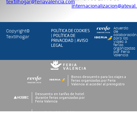
textilhogar@feriavalencia.com
internacionalizacion@ateval
Acuerdo
POLÍTICA DE COOKIES
Copyright©
de
POLÍTICA DE
colaboración
|
Textilhogar
para los
PRIVACIDAD
AVISO
|
viajes a
LEGAL
ferias
organizadas
por Feria
Valencia