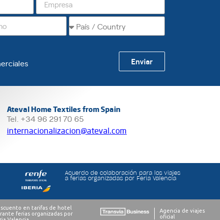
Enviar
erciales
Ateval Home Textiles from Spain
Tel. +34 96 291 70 65
internacionalizacion@ateval.com
Acuerdo de colaboración para los viajes
a ferias organizadas por Feria Valencia