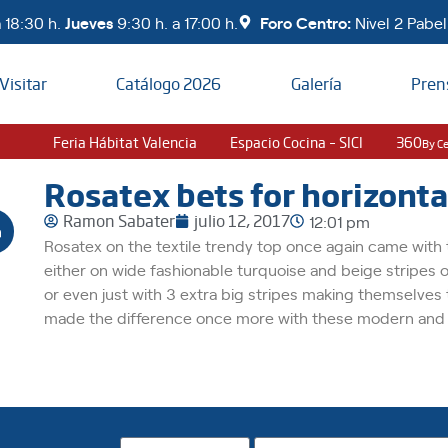
 18:30 h.
Jueves
9:30 h. a 17:00 h.
Foro Centro:
Nivel 2 Pabell
Visitar
Catálogo 2026
Galería
Pren
Feria Hábitat Valencia
Espacio Cocina – SICI
360
By C
Rosatex bets for horizonta
Ramon Sabater
julio 12, 2017
12:01 pm
Rosatex on the textile trendy top once again came with t
either on wide fashionable turquoise and beige stripes o
or even just with 3 extra big stripes making themselves t
made the difference once more with these modern and 