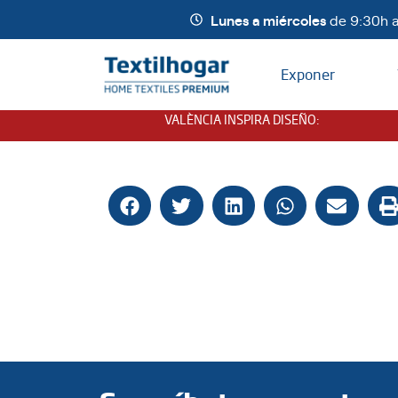
Lunes a miércoles
de 9:30h a
Exponer
VALÈNCIA INSPIRA DISEÑO
: