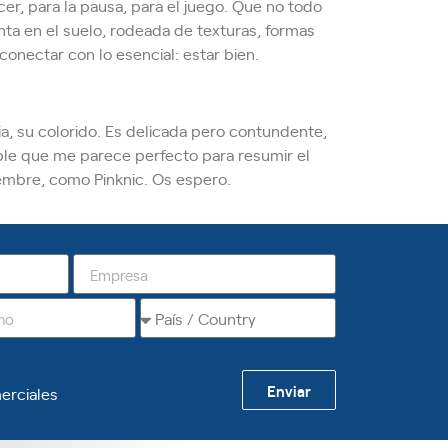
er, para la pausa, para el juego. Que no todo
nta en el suelo, rodeada de texturas, formas
onectar con lo esencial: estar bien.
, su colorido. Es delicada pero contundente,
ble que me parece perfecto para resumir el
tiembre, como Pinknic. Os espero.
Enviar
erciales