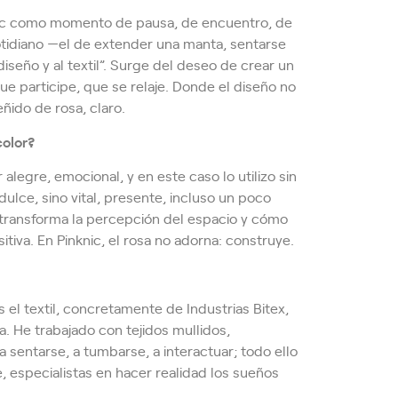
icnic como momento de pausa, de encuentro, de
otidiano —el de extender una manta, sentarse
iseño y al textil”. Surge del deseo de crear un
que participe, que se relaje. Donde el diseño no
ñido de rosa, claro.
color?
alegre, emocional, y en este caso lo utilizo sin
dulce, sino vital, presente, incluso un poco
transforma la percepción del espacio y cómo
tiva. En Pinknic, el rosa no adorna: construye.
s el textil, concretamente de Industrias Bitex,
. He trabajado con tejidos mullidos,
 sentarse, a tumbarse, a interactuar; todo ello
e, especialistas en hacer realidad los sueños