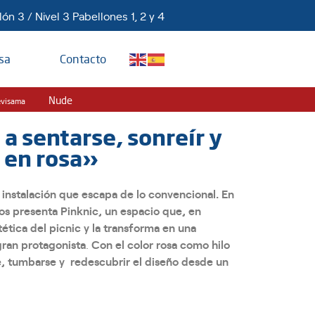
ón 3 / Nivel 3 Pabellones 1, 2 y 4
sa
Contacto
Nude
evisama
 a sentarse, sonreír y
, en rosa»
 instalación que escapa de lo
convencional. En
nos presenta
Pinknic, un espacio que, en
stética del picnic y la transforma en una
gran protagonista
.
Con el color rosa como hilo
se, tumbarse y redescubrir el diseño desde un