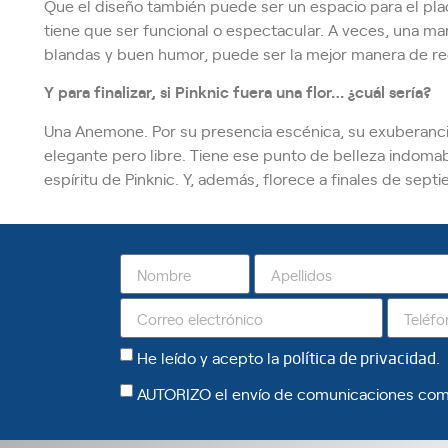
Que el diseño también puede ser un espacio para el plac
tiene que ser funcional o espectacular. A veces, una ma
blandas y buen humor, puede ser la mejor manera de rec
Y para finalizar, si Pinknic fuera una flor… ¿cuál sería?
Una Anemone. Por su presencia escénica, su exuberancia
elegante pero libre. Tiene ese punto de belleza indoma
espíritu de Pinknic. Y, además, florece a finales de sep
He leído y acepto la
política de privacidad
.
AUTORIZO el envío de comunicaciones com