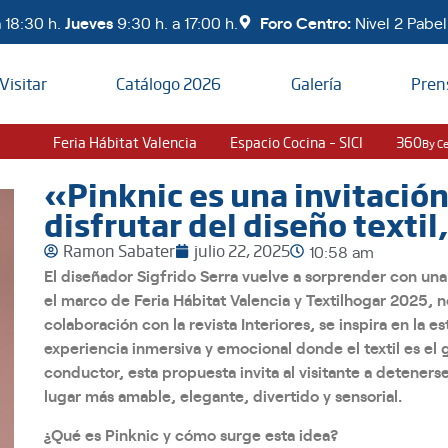
 18:30 h.
Jueves
9:30 h. a 17:00 h.
Foro Centro:
Nivel 2 Pabell
Visitar
Catálogo 2026
Galería
Pren
Feria Hábitat Valencia
Espacio Cocina – SICI
360
By C
«Pinknic es una invitación
disfrutar del diseño textil
Ramon Sabater
julio 22, 2025
10:58 am
El diseñador Sigfrido Serra vuelve a sorprender con una
el marco de Feria Hábitat Valencia y Textilhogar 2025, 
colaboración con la revista Interiores, se inspira en la e
experiencia inmersiva y emocional donde el textil es el 
conductor, esta propuesta invita al visitante a detener
lugar más amable, elegante, divertido y sensorial.
¿Qué es Pinknic y cómo surge esta idea?