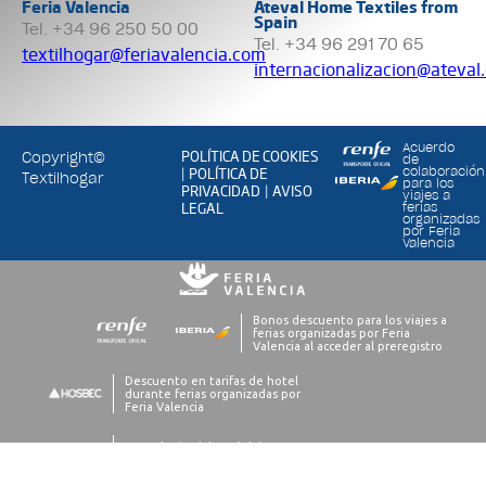
Feria Valencia
Ateval Home Textiles from
Spain
Tel. +34 96 250 50 00
Tel. +34 96 291 70 65
textilhogar@feriavalencia.com
internacionalizacion@ateval
Acuerdo
POLÍTICA DE COOKIES
Copyright©
de
POLÍTICA DE
colaboración
|
Textilhogar
para los
PRIVACIDAD
AVISO
|
viajes a
LEGAL
ferias
organizadas
por Feria
Valencia