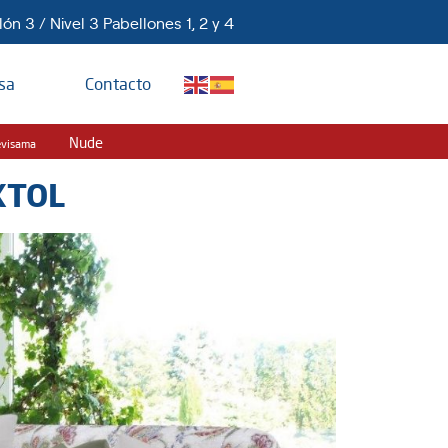
ón 3 / Nivel 3 Pabellones 1, 2 y 4
sa
Contacto
Nude
evisama
XTOL