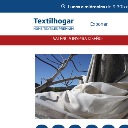
Lunes a miércoles
de 9:30h a
Exponer
VALÈNCIA INSPIRA DISEÑO
: