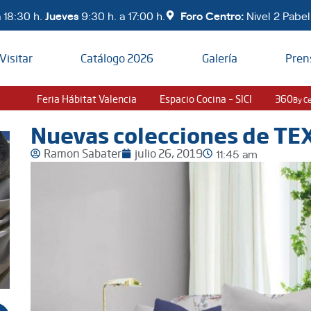
 18:30 h.
Jueves
9:30 h. a 17:00 h.
Foro Centro:
Nivel 2 Pabell
Visitar
Catálogo 2026
Galería
Pren
Feria Hábitat Valencia
Espacio Cocina – SICI
360
By C
Nuevas colecciones de TE
Ramon Sabater
julio 26, 2019
11:45 am