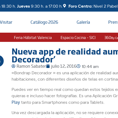
 18:30 h.
Jueves
9:30 h. a 17:00 h.
Foro Centro:
Nivel 2 Pabell
Visitar
Catálogo 2026
Galería
Pren
Feria Hábitat Valencia
Espacio Cocina – SICI
360
By C
Nueva app de realidad au
Decorador’
Ramon Sabater
julio 12, 2016
10:44 am
«Bondrap Decorador » es una aplicación de realidad au
habitaciones, con diferentes diseños de telas en cortina
Puedes ver en tiempo real como quedan estos tejidos en
quieras e incluso hacer fotografías. Es una Aplicación Gr
Play
tanto para Smartphones como para Tablets.
Una vez descargada la aplicación, no se requiere conexión 