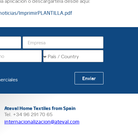
pia aplicación o descargártela desde aquí:
noticias/ImprimirPLANTILLA.pdf
Enviar
erciales
Ateval Home Textiles from Spain
Tel. +34 96 291 70 65
internacionalizacion@ateval.com