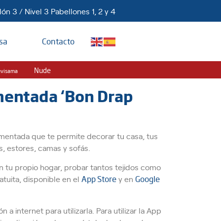
ón 3 / Nivel 3 Pabellones 1, 2 y 4
sa
Contacto
Nude
evisama
mentada ‘Bon Drap
mentada que te permite decorar tu casa, tus
s, estores, camas y sofás.
 tu propio hogar, probar tantos tejidos como
atuita, disponible en el
App Store
y en
Google
a internet para utilizarla. Para utilizar la App