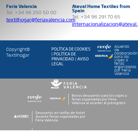
Feria Valencia
Ateval Home Textiles from
Spain
Tel. +34 96 250 50 00
Tel. +34 96 291 70 65
textilhogar@feriavalencia.com
internacionalizacion@ateval
Acuerdo
POLÍTICA DE COOKIES
Copyright©
de
POLÍTICA DE
colaboración
|
Textilhogar
para los
PRIVACIDAD
AVISO
|
viajes a
LEGAL
ferias
organizadas
por Feria
Valencia