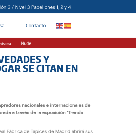
ón 3 / Nivel 3 Pabellones 1, 2 y 4
sa
Contacto
Nude
evisama
VEDADES Y
GAR SE CITAN EN
mpradores nacionales e internacionales de
rada a través de la exposición ‘Trends
al Fábrica de Tapices de Madrid abrirá sus