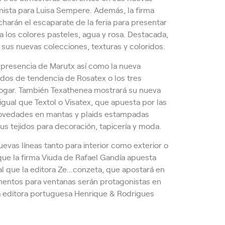
nista para Luisa Sempere. Además, la firma
harán el escaparate de la feria para presentar
 los colores pasteles, agua y rosa. Destacada,
 sus nuevas colecciones, texturas y coloridos.
 presencia de Marutx así como la nueva
jidos de tendencia de Rosatex o los tres
Hogar. También Texathenea mostrará su nueva
igual que Textol o Visatex, que apuesta por las
 novedades en mantas y plaids estampadas
 sus tejidos para decoración, tapicería y moda.
evas líneas tanto para interior como exterior o
 que la firma Viuda de Rafael Gandía apuesta
ual que la editora Ze…conzeta, que apostará en
mentos para ventanas serán protagonistas en
la editora portuguesa Henrique & Rodrigues