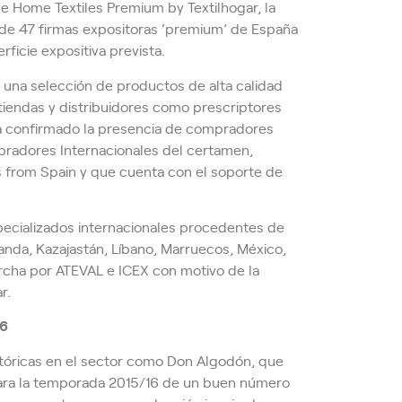
de Home Textiles Premium by Textilhogar, la
a de 47 firmas expositoras ‘premium’ de España
rficie expositiva prevista.
 una selección de productos de alta calidad
 tiendas y distribuidores como prescriptores
, ha confirmado la presencia de compradores
radores Internacionales del certamen,
s from Spain y que cuenta con el soporte de
specializados internacionales procedentes de
landa, Kazajastán, Líbano, Marruecos, México,
archa por ATEVAL e ICEX con motivo de la
r.
16
istóricas en el sector como Don Algodón, que
para la temporada 2015/16 de un buen número