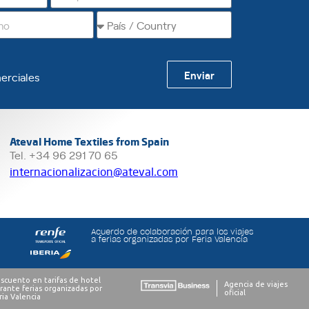
Enviar
erciales
Ateval Home Textiles from Spain
Tel. +34 96 291 70 65
internacionalizacion@ateval.com
Acuerdo de colaboración para los viajes
a ferias organizadas por Feria Valencia