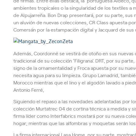
de firmas. Entre ellas destaca, la portuguesa Aldeco, q
ambientes tropicales o la singularidad de los textiles a
de Alpujarreña. Bon Drap presentará, por su parte, sus
un aluvión de nuevas colecciones, CR Class apuesta po
Comersán por la estampación digital y Jacquard de sus 
Además, Coordonné se vestirá de otoño en sus nuevas c
tradicional de su colección ‘Filigrana’. DRT, por su parte
signo de la ornamentalidad y Froca apuesta por su nuevo
necesita agua para su limpieza. Grupo Lamadrid, también
Morocco mientras que el lino y el algodón lavado a piedr
Antonio Ferré,
Siguiendo el repaso a las novedades adelantadas por los
colección Murtatrec 04 de cortina técnica a medida y s
firma líder como Interfabrics mostará por su nueva colec
hogar; mientras que las alfombras y moquetas serán los 
La firma internacional Lasa Home, por su parte, mostrar