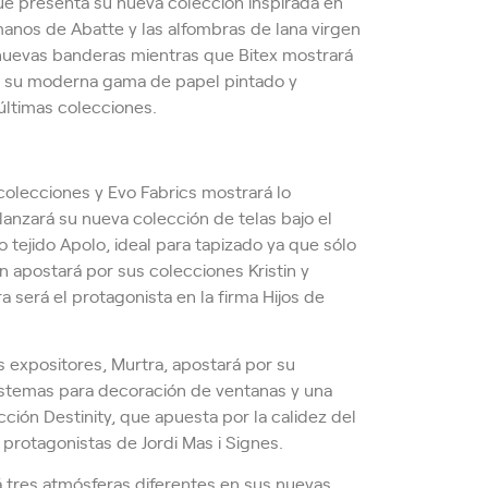
ue presenta su nueva colección inspirada en
 manos de Abatte y las alfombras de lana virgen
 nuevas banderas mientras que Bitex mostrará
r su moderna gama de papel pintado y
últimas colecciones.
olecciones y Evo Fabrics mostrará lo
, lanzará su nueva colección de telas bajo el
 tejido Apolo, ideal para tapizado ya que sólo
 apostará por sus colecciones Kristin y
a será el protagonista en la firma Hijos de
 expositores, Murtra, apostará por su
istemas para decoración de ventanas y una
ción Destinity, que apuesta por la calidez del
protagonistas de Jordi Mas i Signes.
á tres atmósferas diferentes en sus nuevas