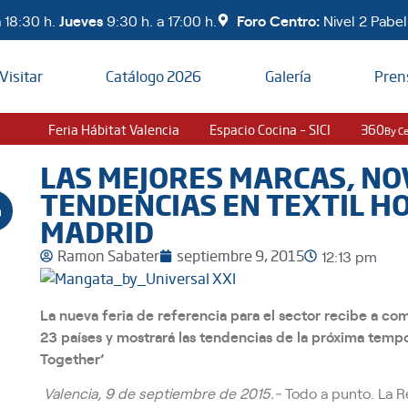
 18:30 h.
Jueves
9:30 h. a 17:00 h.
Foro Centro:
Nivel 2 Pabell
Visitar
Catálogo 2026
Galería
Pren
Feria Hábitat Valencia
Espacio Cocina – SICI
360
By C
LAS MEJORES MARCAS, NO
TENDENCIAS EN TEXTIL HO
MADRID
Ramon Sabater
septiembre 9, 2015
12:13 pm
La nueva feria de referencia para el sector recibe a co
23 países y mostrará las tendencias de la próxima tempo
Together’
Valencia, 9 de septiembre de 2015.-
Todo a punto. La Re