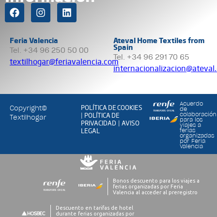
Feria Valencia
Ateval Home Textiles from
Spain
Tel. +34 96 250 50 00
Tel. +34 96 291 70 65
textilhogar@feriavalencia.com
internacionalizacion@ateval
Acuerdo
POLÍTICA DE COOKIES
Copyright©
de
POLÍTICA DE
colaboración
|
Textilhogar
para los
PRIVACIDAD
AVISO
|
viajes a
LEGAL
ferias
organizadas
por Feria
Valencia