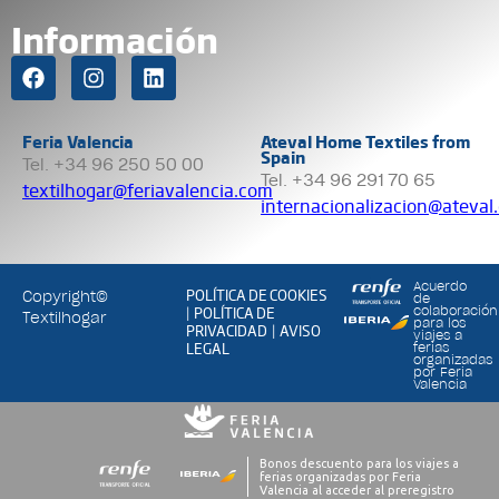
Información
Feria Valencia
Ateval Home Textiles from
Spain
Tel. +34 96 250 50 00
Tel. +34 96 291 70 65
textilhogar@feriavalencia.com
internacionalizacion@ateval
Acuerdo
POLÍTICA DE COOKIES
Copyright©
de
POLÍTICA DE
colaboración
|
Textilhogar
para los
PRIVACIDAD
AVISO
|
viajes a
LEGAL
ferias
organizadas
por Feria
Valencia