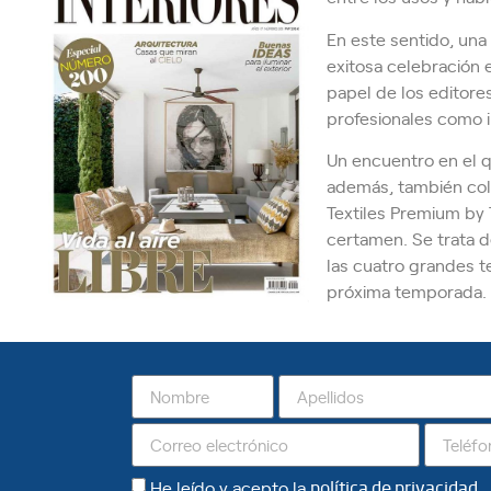
En este sentido, una
exitosa celebración 
papel de los editores
profesionales como i
Un encuentro en el q
además, también col
Textiles Premium by 
certamen. Se trata d
las cuatro grandes t
próxima temporada.
He leído y acepto la
política de privacidad
.