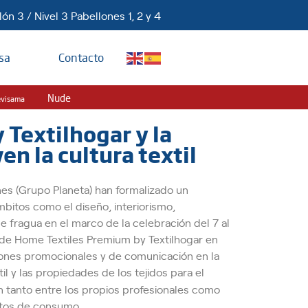
ón 3 / Nivel 3 Pabellones 1, 2 y 4
sa
Contacto
Nude
evisama
Textilhogar y la
en la cultura textil
ones (Grupo Planeta) han formalizado un
mbitos como el diseño, interiorismo,
se fragua en el marco de la celebración del 7 al
 de Home Textiles Premium by Textilhogar en
ones promocionales y de comunicación en la
til y las propiedades
de los tejidos para el
n tanto entre los propios profesionales como
itos de consumo.