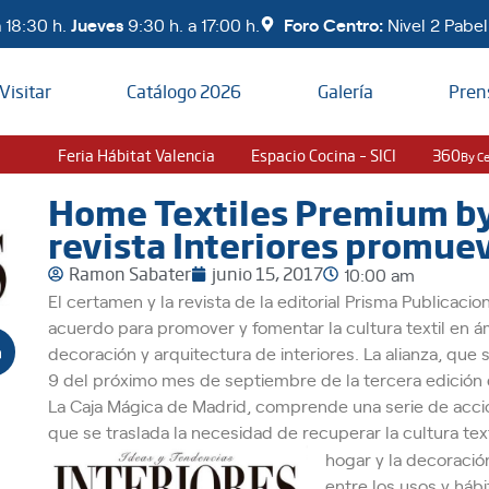
 18:30 h.
Jueves
9:30 h. a 17:00 h.
Foro Centro:
Nivel 2 Pabell
Visitar
Catálogo 2026
Galería
Pren
Feria Hábitat Valencia
Espacio Cocina – SICI
360
By C
Home Textiles Premium by 
revista Interiores promuev
Ramon Sabater
junio 15, 2017
10:00 am
El certamen y la revista de la editorial Prisma Publicaci
acuerdo para promover y fomentar la cultura textil en á
decoración y arquitectura de interiores. La alianza, que 
9 del próximo mes de septiembre de la tercera edición
La Caja Mágica de Madrid, comprende una serie de acci
que se traslada la necesidad de recuperar la cultura tex
hogar y la decoració
entre los usos y háb