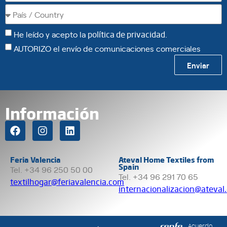
He leído y acepto la
política de privacidad
.
AUTORIZO el envío de comunicaciones comerciales
Enviar
Información
Feria Valencia
Ateval Home Textiles from
Spain
Tel. +34 96 250 50 00
Tel. +34 96 291 70 65
textilhogar@feriavalencia.com
internacionalizacion@ateval
Acuerdo