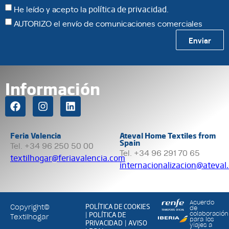
He leído y acepto la
política de privacidad
.
AUTORIZO el envío de comunicaciones comerciales
Enviar
Información
Feria Valencia
Ateval Home Textiles from
Spain
Tel. +34 96 250 50 00
Tel. +34 96 291 70 65
textilhogar@feriavalencia.com
internacionalizacion@ateval
Acuerdo
POLÍTICA DE COOKIES
Copyright©
de
POLÍTICA DE
colaboración
|
Textilhogar
para los
PRIVACIDAD
AVISO
|
viajes a