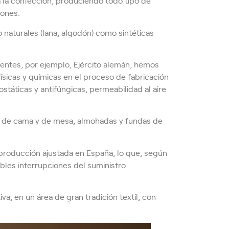
 la confección, produciendo todo tipo de
iones.
naturales (lana, algodón) como sintéticas
ntes, por ejemplo, Ejército alemán, hemos
sicas y químicas en el proceso de fabricación
státicas y antifúngicas, permeabilidad al aire
 de cama y de mesa, almohadas y fundas de
producción ajustada en España, lo que, según
bles interrupciones del suministro
va, en un área de gran tradición textil, con