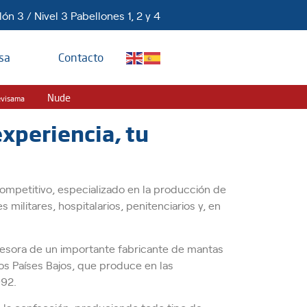
ón 3 / Nivel 3 Pabellones 1, 2 y 4
sa
Contacto
Nude
evisama
xperiencia, tu
ompetitivo, especializado en la producción de
s militares, hospitalarios, penitenciarios y, en
cesora de un importante fabricante de mantas
os Países Bajos, que produce en las
992.