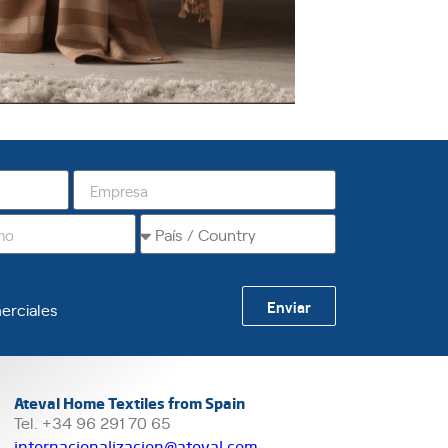
Enviar
erciales
Ateval Home Textiles from Spain
Tel. +34 96 291 70 65
internacionalizacion@ateval.com