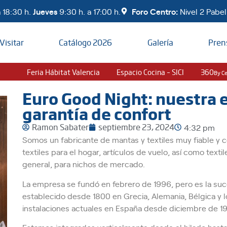
 18:30 h.
Jueves
9:30 h. a 17:00 h.
Foro Centro:
Nivel 2 Pabell
Visitar
Catálogo 2026
Galería
Pren
Feria Hábitat Valencia
Espacio Cocina – SICI
360
By C
Euro Good Night: nuestra e
garantía de confort
Ramon Sabater
septiembre 23, 2024
4:32 pm
Somos un fabricante de mantas y textiles muy fiable y c
textiles para el hogar, artículos de vuelo, así como textile
general, para nichos de mercado.
La empresa se fundó en febrero de 1996, pero es la su
establecido desde 1800 en Grecia, Alemania, Bélgica y l
instalaciones actuales en España desde diciembre de 1