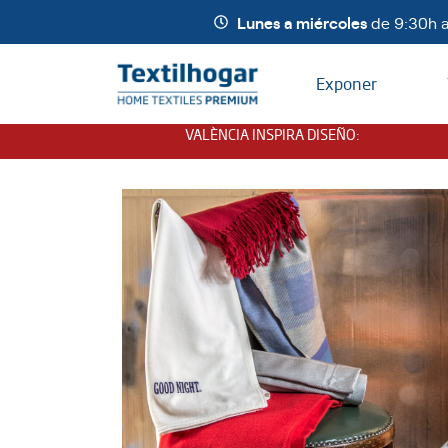
Lunes a miércoles
de 9:30h a
Exponer
VALÈNCIA INSPIRA DISEÑO
: