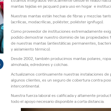
Estamos integrados verticalmente desde el hilado hasta
mantas tejidas en jacquard para uso en hogar e instituc
Nuestras mantas están hechas de fibras y mezclas tanto 
(acrílicas, modacrílicas, poliéster, poliéster ignífugo).
Como proveedor de instituciones extremadamente exige
podido demostrar nuestro dominio de las propiedades fí
de nuestras mantas (antiestáticas permanentes, bacterio
y aislamiento térmico).
Desde 2002, también producimos mantas polares, ropa
almohada, edredones y colchas.
Actualizamos continuamente nuestras instalaciones de 
algunos clientes, es un seguro de cobertura contra posi
intercontinental.
Nuestra fuerza laboral es calificada y altamente producti
todo el apoyo necesario disponible a corta distancia.