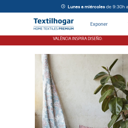
Lunes a miércoles
de 9:30h a
Exponer
VALÈNCIA INSPIRA DISEÑO
: