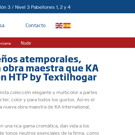
ón 3 / Nivel 3 Pabellones 1, 2 y 4
sa
Contacto
Nude
evisama
seños atemporales,
va obra maestra que KA
en HTP by Textilhogar
sta colección elegante y multicolor a partes
ter, color y para todos los gustos. Así es el
La nueva obra maestra de KA International,
en una rica gama cromática, dan vida a los
de tonos neutros esenciales de la firma, como