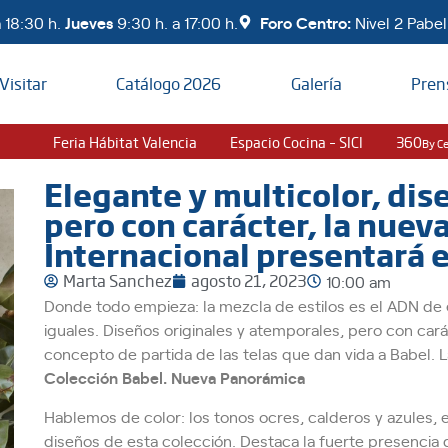
 18:30 h.
Jueves
9:30 h. a 17:00 h.
Foro Centro:
Nivel 2 Pabell
Visitar
Catálogo 2026
Galería
Pren
Feria Hábitat Valencia
Espacio Cocina – SICI
360
By C
Elegante y multicolor, di
pero con carácter, la nue
Internacional presentará 
Marta Sanchez
agosto 21, 2023
10:00 am
Donde todo empieza: la mezcla de estilos es el ADN de e
iguales. Diseños originales y atemporales, pero con carác
concepto de partida de las telas que dan vida a Babel. 
Colección Babel. Nueva Panorámica
Hablemos de color: los tonos ocres, calderos y azules, 
diseños de esta colección. Destaca la fuerte presencia 