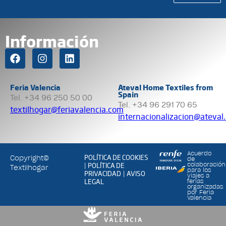
Información
Feria Valencia
Ateval Home Textiles from
Spain
Tel. +34 96 250 50 00
Tel. +34 96 291 70 65
textilhogar@feriavalencia.com
internacionalizacion@ateval
Acuerdo
POLÍTICA DE COOKIES
Copyright©
de
POLÍTICA DE
colaboración
|
Textilhogar
para los
PRIVACIDAD
AVISO
|
viajes a
LEGAL
ferias
organizadas
por Feria
Valencia