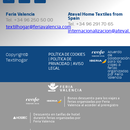
Feria Valencia
Ateval Home Textiles from
Spain
Tel. +34 96 250 50 00
Tel. +34 96 291 70 65
textilhogar@feriavalencia.com
internacionalizacion@ateval
Acuerdo
POLÍTICA DE COOKIES
Copyright©
de
POLÍTICA DE
colaboración
|
Textilhogar
para los
PRIVACIDAD
AVISO
|
viajes a
LEGAL
ferias
organizadas
por Feria
Valencia