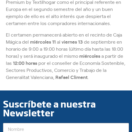
Premium by Textilhogar como el principal referente en
Europa en el segundo semestre del año y un buen
ejemplo de ello es el alto interés que despierta el
certamen entre los compradores internacionales.
El certamen permanecerá abierto en el recinto de Caja
Mágica del
miércoles 11
al
viernes 13
de septiembre en
horario de 9:00 a 19:00 horas (último día hasta las 18:00
horas) y será inaugurado el mismo
miércoles
a partir de
las
12:00 horas
por el conseller de Economía Sostenible,
Sectores Productivos, Comercio y Trabajo de la
Generalitat Valenciana,
Rafael Climent
.
Suscríbete a nuestra
Newsletter