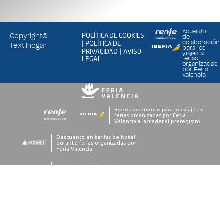
Acuerdo
POLÍTICA DE COOKIES
Copyright©
de
POLÍTICA DE
colaboración
|
Textilhogar
para los
PRIVACIDAD
AVISO
|
viajes a
LEGAL
ferias
organizadas
por Feria
Valencia