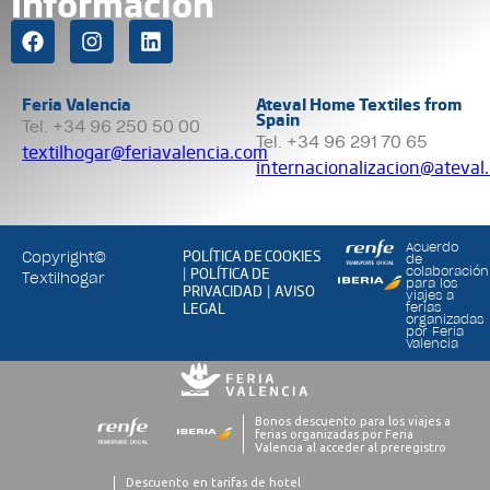
Información
Feria Valencia
Ateval Home Textiles from
Spain
Tel. +34 96 250 50 00
Tel. +34 96 291 70 65
textilhogar@feriavalencia.com
internacionalizacion@ateval
Acuerdo
POLÍTICA DE COOKIES
Copyright©
de
POLÍTICA DE
colaboración
|
Textilhogar
para los
PRIVACIDAD
AVISO
|
viajes a
LEGAL
ferias
organizadas
por Feria
Valencia