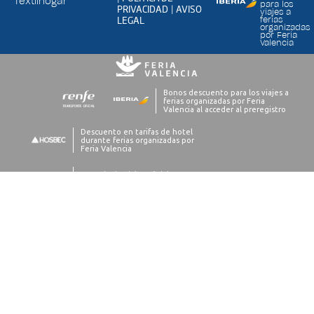
Textilhogar
para los
PRIVACIDAD
AVISO
|
viajes a
LEGAL
ferias
organizadas
por Feria
Valencia