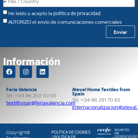
He leído y acepto la
política de privacidad
.
AUTORIZO el envío de comunicaciones comerciales
Enviar
Información
Feria Valencia
Ateval Home Textiles from
Spain
Tel. +34 96 250 50 00
Tel. +34 96 291 70 65
textilhogar@feriavalencia.com
internacionalizacion@ateval
Acuerdo
POLÍTICA DE COOKIES
Copyright©
de
POLÍTICA DE
colaboración
|