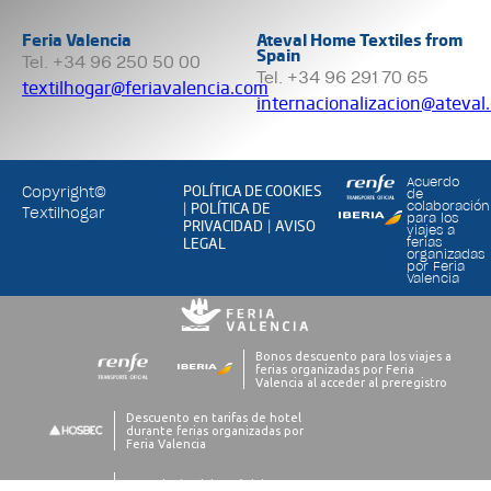
Feria Valencia
Ateval Home Textiles from
Spain
Tel. +34 96 250 50 00
Tel. +34 96 291 70 65
textilhogar@feriavalencia.com
internacionalizacion@ateval
Acuerdo
POLÍTICA DE COOKIES
Copyright©
de
POLÍTICA DE
colaboración
|
Textilhogar
para los
PRIVACIDAD
AVISO
|
viajes a
LEGAL
ferias
organizadas
por Feria
Valencia