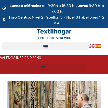
Lunes a miércoles
de 9:30h a 18:30 h.
Jueves
9:30 h. a
17:00 h.
Foro Centro:
Nivel 2 Pabellón 3 / Nivel 3 Pabellones 1, 2
y 4
VALÈNCIA INSPIRA DISEÑO
: