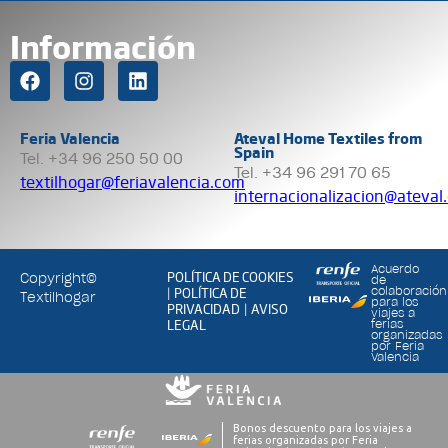
Información
Feria Valencia
Ateval Home Textiles from
Spain
Tel. +34 96 250 50 00
Tel. +34 96 291 70 65
textilhogar@feriavalencia.com
internacionalizacion@ateval
Acuerdo
POLÍTICA DE COOKIES
Copyright©
de
POLÍTICA DE
colaboración
|
Textilhogar
para los
PRIVACIDAD
AVISO
|
viajes a
LEGAL
ferias
organizadas
por Feria
Valencia