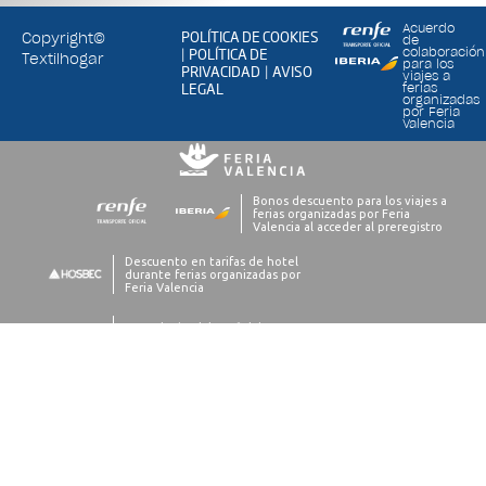
Acuerdo
POLÍTICA DE COOKIES
Copyright©
de
POLÍTICA DE
colaboración
|
Textilhogar
para los
PRIVACIDAD
AVISO
|
viajes a
LEGAL
ferias
organizadas
por Feria
Valencia