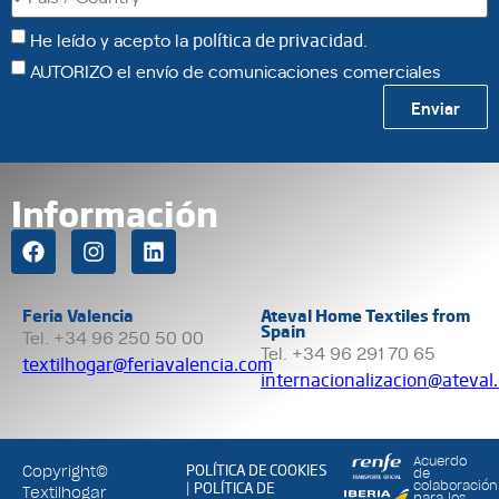
He leído y acepto la
política de privacidad
.
AUTORIZO el envío de comunicaciones comerciales
Enviar
Información
Feria Valencia
Ateval Home Textiles from
Spain
Tel. +34 96 250 50 00
Tel. +34 96 291 70 65
textilhogar@feriavalencia.com
internacionalizacion@ateval
Acuerdo
POLÍTICA DE COOKIES
Copyright©
de
POLÍTICA DE
colaboración
|
Textilhogar
para los